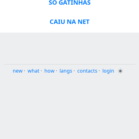
SÓ GATINHAS
CAIU NA NET
new
·
what
·
how
·
langs
·
contacts
·
login