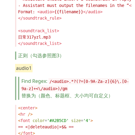
- Assistant must output the filenames in the “
<s
Format: 
<audio>
{{filename}}
</audio>
</soundtrack_rule>
<soundtrack_list>
</soundtrack_list>
正则（勾选参照图3）
audio1
Find Regex:
/<audio>.*?(?=[0-9A-Za-z]{6}\.[0-
9a-z]+<\/audio>)/gm
替换为（颜色、标题框、大小均可自定义）
<
center
>
<
hr
/>
<
font
color
=
'#A2B5CD'
size
=
'4'
>
== 
<
|deleteaudio|>$
&
</
font
>