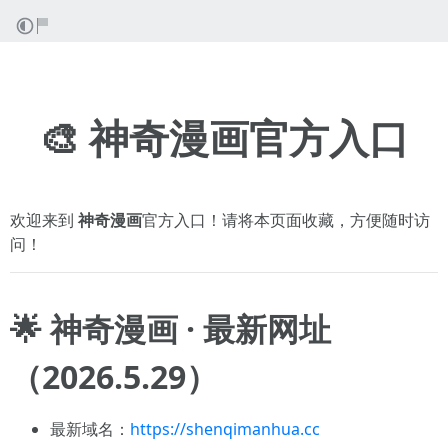
🎨 神奇漫画官方入口
欢迎来到
神奇漫画
官方入口！请将本页面收藏，方便随时访
问！
🌟 神奇漫画 · 最新网址
（2026.5.29）
最新域名：
https://shenqimanhua.cc