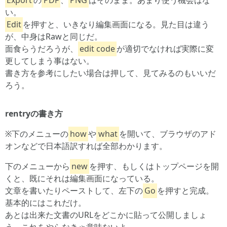
Export
の
PDF
、
PNG
はそのまま。あまり使う機会はな
い。
Edit
を押すと、いきなり編集画面になる。見た目は違う
が、中身はRawと同じだ。
面食らうだろうが、
edit code
が適切でなければ実際に変
更してしまう事はない。
書き方を参考にしたい場合は押して、見てみるのもいいだ
ろう。
rentryの書き方
※下のメニューの
how
や
what
を開いて、ブラウザのアド
オンなどで日本語訳すれば全部わかります。
下のメニューから
new
を押す、もしくはトップページを開
くと、既にそれは編集画面になっている。
文章を書いたりペーストして、左下の
Go
を押すと完成。
基本的にはこれだけ。
あとは出来た文書のURLをどこかに貼って公開しましょ