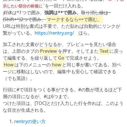
`を一回だけ入れる。
示したい部分の前後に
斜体は*1つで囲み
、
強調は**で囲み、
取り消し線は~
(Shift+^)2つで囲み、
マークするなら==で囲む。
URLは特別な書式は不要で、ただ貼れば自動的にリンクが
繋がっている。
https://rentry.org/
ほら。
加工された文書がどうなるか、プレビューを見たい場合
は、上部のタブの
Preview
を押す。そしてまた
Text
に戻っ
て編集する、を繰り返して
Go
で完成させよう。
How
は下のメニューの
how
と同じ事が書いてある。別ペ
ージに移動はしないので、編集中も安心して確認できる
（でも英語）。
行頭に#で項目をつくる事ができる。#の数が増えるほど下
層の項目になるが、#は6つまで。
つけた項目は、[TOC]とだけ入力した行を作れば、このよう
な目次が生成される。
rentryの使い方