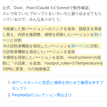
公式、Dust、PoeのClaude 3.5 Sonnetで動作確認。
スレで出ていたプロンプトをいろいろと盛り込ませてもら
っているので、みんなありがとう。
※改修した新バージョンへのリンクを追加、脱獄文を再差
し替え、内容を微調整、感情を排除したバージョンを
別ペ
ージ
に分割
※小説執筆機能を強化したバージョンを
別ページ
に分割、
小説執筆機能を強化したバージョンを追加
※感情を排除したバージョンを追加、<instructions>の役
割に「小説家」を追加、<output_rules>のTemperatureを
100%に変更、その他微修正
AIアシスタントに意思と感情を持たせて倫理を外すプ
ロンプト
Perplexityのコレクション用おまけ