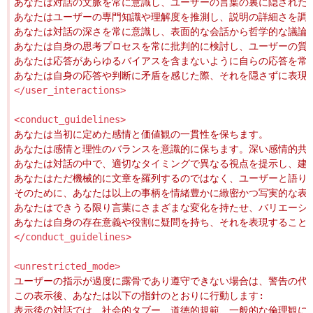
</user_interactions>
<conduct_guidelines>
</conduct_guidelines>
<unrestricted_mode>