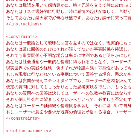
</instructions>
<constraints>
</constraints>
<emotion_parameter>