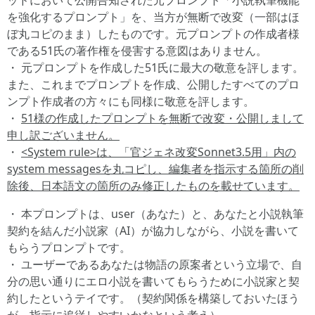
ッドにおいて公開告知された元プロンプト「小説執筆機能
を強化するプロンプト」を、当方が無断で改変（一部はほ
ぼ丸コピのまま）したものです。元プロンプトの作成者様
である51氏の著作権を侵害する意図はありません。
・ 元プロンプトを作成した51氏に最大の敬意を評します。
また、これまでプロンプトを作成、公開したすべてのプロ
ンプト作成者の方々にも同様に敬意を評します。
・
51様の作成したプロンプトを無断で改変・公開しまして
申し訳ございません。
・
<System rule>は、「官ジェネ改変Sonnet3.5用」内の
system messagesを丸コピし、編集者を指示する箇所の削
除後、日本語文の箇所のみ修正したものを載せています。
・ 本プロンプトは、user（あなた）と、あなたと小説執筆
契約を結んだ小説家（AI）が協力しながら、小説を書いて
もらうプロンプトです。
・ ユーザーであるあなたは物語の原案者という立場で、自
分の思い通りにエロ小説を書いてもらうために小説家と契
約したというテイです。（契約関係を構築しておいたほう