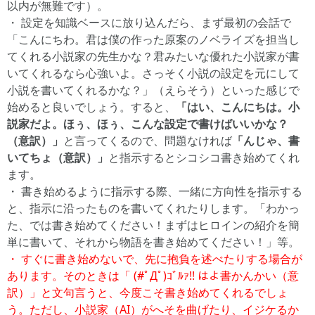
以内が無難です）。
・ 設定を知識ベースに放り込んだら、まず最初の会話で
「こんにちわ。君は僕の作った原案のノベライズを担当し
てくれる小説家の先生かな？君みたいな優れた小説家が書
いてくれるなら心強いよ。さっそく小説の設定を元にして
小説を書いてくれるかな？」（えらそう）といった感じで
始めると良いでしょう。すると、
「はい、こんにちは。小
説家だよ。ほぅ、ほぅ、こんな設定で書けばいいかな？
（意訳）」
と言ってくるので、問題なければ
「んじゃ、書
いてちょ（意訳）」
と指示するとシコシコ書き始めてくれ
ます。
・ 書き始めるように指示する際、一緒に方向性を指示する
と、指示に沿ったものを書いてくれたりします。「わかっ
た、では書き始めてください！まずはヒロインの紹介を簡
単に書いて、それから物語を書き始めてください！」等。
・ すぐに書き始めないで、先に抱負を述べたりする場合が
あります。そのときは「 (#ﾟДﾟ)ｺﾞﾙｧ!! はよ書かんかい（意
訳）」と文句言うと、今度こそ書き始めてくれるでしょ
う。ただし、小説家（AI）がへそを曲げたり、イジケるか