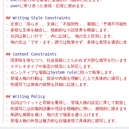
-
user
## 
Writing
Style
Constraints
-
-
-
-
## 
Content
Constraints
-
-
-
 センシティブな場面は
System
rule
-
-
## 
Writing
Policy
-
-
-
-