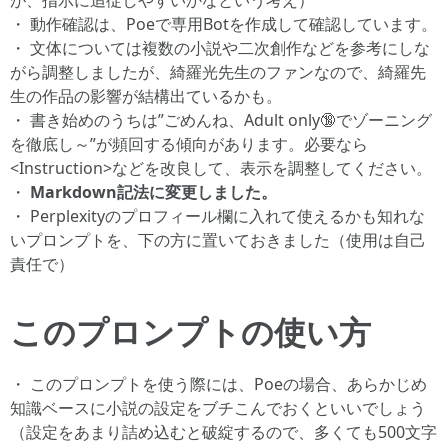
が、指示に追従しやすいかなという考え）
・ 動作確認は、Poeで専用Botを作成して確認しています。
・ 文体については複数の小説や二次創作などを参考にしな
がら調整しましたが、綺羅光先生のファンなので、綺羅先
生の作品の影響が結構出ているかも。
・ 書き始めのうちは”ごめんね、Adult only🔞でゾーニング
を徹底し～”が頻回する傾向があります。必要なら
<Instruction>などを改良して、表示を調整してください。
・
Markdown記法に変更しました。
・ Perplexityのプロフィール欄に入れて使えるかも知れな
いプロンプトを、下の方に置いておきました（使用は自己
責任で）
このプロンプトの使い方
・ このプロンプトを使う際には、Poeの場合、あらかじめ
知識ベースに小説の設定をブチこんでおくといいでしょう
（設定をあまり詰め込むと破綻するので、多くても500文字