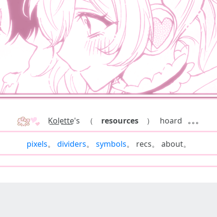
​ ​ ​ K͟o͟le͟t͟t͟e's ​ ​ （
resources
） ​ ​ hoard ​ ​ ｡｡｡
pixels
。
dividers
。
symbols
。 recs。 about。