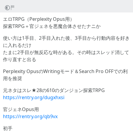
エロTRPG（Perplexity Opus用）
探索TRPG＋官ジェネを悪魔合体させたナニか
使い方は1手目、2手目入れた後、3手目から行動内容を好き
に入れるだけ
たまに2手目が無反応な時がある。その時はスレッド消して
作り直すと出る
Perplexity OpusのWritingモード＆Search Pro OFFでの利
用を推奨
元ネタはスレ★28の610のダンジョン探索TRPG
https://rentry.org/dugxhxsi
官ジェネOpus用
https://rentry.org/qb9vx
初手