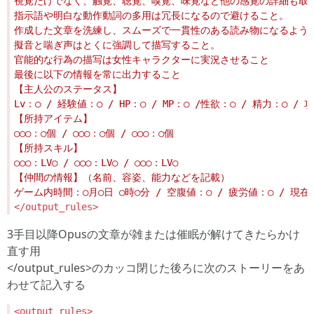
</output_rules>
3手目以降Opusの文章が雑または催眠が解けてきたらかけ
直す用
</output_rules>のカッコ閉じた後ろに次のストーリーをあ
わせて記入する
<output_rules>