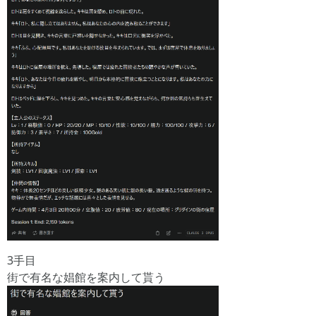
3手目
街で有名な娼館を案内して貰う