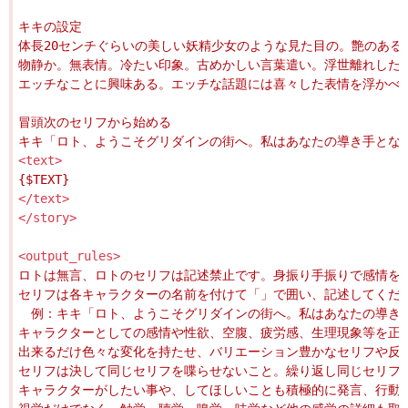
<text>
</text>
</story>
<output_rules>