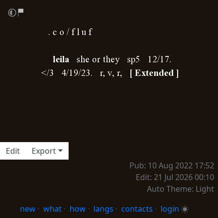
‎ ‎ ‎ ‎ ‎ ‎ . c o / f l u f
‎ ‎ ‎ ‎ ‎ ‎ ‎ ‎
leila
‎ ‎ she or they ‎ ‎ sp5 ‎ ‎ 12/17.
‎ ‎ ‎ ‎‎‎</3 ‎ ‎ 4/19/23. ‎ ‎ r, v, r, ‎ ‎
[ Extended ]
Edit
Export
Pub: 10 Aug 2022 17:52
Edit: 21 Jul 2026 00:10
Auto Theme: Light
new
·
what
·
how
·
langs
·
contacts
·
login