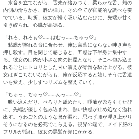
水音を立てながら、舌先が絡みつく。柔らかな舌、頬の
内側の滑らかさ、唇の弾力。その全てが官能的な調べを奏
でている。時折、彼女が軽く吸い込むたびに、先端が甘く
引き絞られ、心臓が高鳴る。
「れろ、れろぉ♡……はむっ……ちゅっ♡」
粘膜が擦れる音に合わせ、俺は言葉にならない呻き声を
押し殺す。目を閉じて感じると、五感は下半身に集中す
る。彼女の口内が小さな肉の部屋となり、そこへ包み込ま
れるごとにトロリとした甘い震えが脊髄を駆け上がる。彼
女はぎこちないながらも、俺が反応すると嬉しそうに舌遣
いを変え、少しずつリズムを整えていく。
「ちゅっ、ぢゅっ♡……んっ……♡」
吸い込んだり、ぺろりと舐めたり。唾液が糸を引くたび
に、先端が優しく包み込まれ、熱い快感が止め処なく溢れ
出す。うわごとのような息が漏れ、思わず腰が浮き上がり
そうになるのを必死でこらえる。視界の端で、メイド服の
フリルが揺れ、彼女の黒髪が頬にかかる。