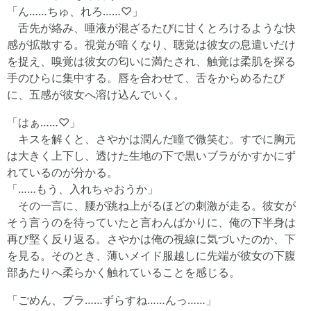
「ん……ちゅ、れろ……♡」
舌先が絡み、唾液が混ざるたびに甘くとろけるような快
感が拡散する。視覚が暗くなり、聴覚は彼女の息遣いだけ
を捉え、嗅覚は彼女の匂いに満たされ、触覚は柔肌を探る
手のひらに集中する。唇を合わせて、舌をからめるたび
に、五感が彼女へ溶け込んでいく。
「はぁ……♡」
キスを解くと、さやかは潤んだ瞳で微笑む。すでに胸元
は大きく上下し、透けた生地の下で黒いブラがかすかにず
れているのが分かる。
「……もう、入れちゃおうか」
その一言に、腰が跳ね上がるほどの刺激が走る。彼女が
そう言うのを待っていたと言わんばかりに、俺の下半身は
再び堅く反り返る。さやかは俺の視線に気づいたのか、下
を見る。そのとき、薄いメイド服越しに先端が彼女の下腹
部あたりへ柔らかく触れていることを感じる。
「ごめん、ブラ……ずらすね……んっ……」