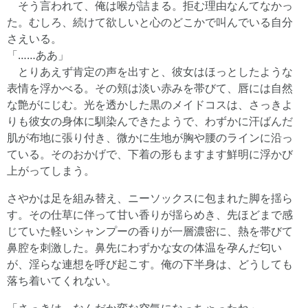
そう言われて、俺は喉が詰まる。拒む理由なんてなかっ
た。むしろ、続けて欲しいと心のどこかで叫んでいる自分
さえいる。
「……ああ」
とりあえず肯定の声を出すと、彼女はほっとしたような
表情を浮かべる。その頬は淡い赤みを帯びて、唇には自然
な艶がにじむ。光を透かした黒のメイドコスは、さっきよ
りも彼女の身体に馴染んできたようで、わずかに汗ばんだ
肌が布地に張り付き、微かに生地が胸や腰のラインに沿っ
ている。そのおかげで、下着の形もますます鮮明に浮かび
上がってしまう。
さやかは足を組み替え、ニーソックスに包まれた脚を揺ら
す。その仕草に伴って甘い香りが揺らめき、先ほどまで感
じていた軽いシャンプーの香りが一層濃密に、熱を帯びて
鼻腔を刺激した。鼻先にわずかな女の体温を孕んだ匂い
が、淫らな連想を呼び起こす。俺の下半身は、どうしても
落ち着いてくれない。