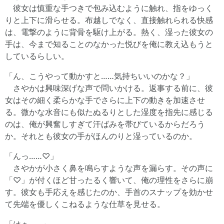
彼女は慎重な手つきで包み込むように触れ、指をゆっく
りと上下に滑らせる。布越しでなく、直接触れられる快感
は、電撃のように背骨を駆け上がる。熱く、湿った彼女の
手は、今まで知ることのなかった悦びを俺に教え込もうと
しているらしい。
「ん、こうやって動かすと……気持ちいいのかな？」
さやかは興味深げな声で問いかける。返事する前に、彼
女はその細く柔らかな手でさらに上下の動きを加速させ
る。微かな水音にも似たぬるりとした湿度を指先に感じる
のは、俺が興奮しすぎて汗ばみを帯びているからだろう
か。それとも彼女の手がほんのりと湿っているのか。
「んっ……♡」
さやかが小さく鼻を鳴らすような声を漏らす。その声に
「♡」が付くほど甘ったるく響いて、俺の理性をさらに崩
す。彼女も手応えを感じたのか、手首のスナップを効かせ
て先端を優しくこねるような仕草を見せる。