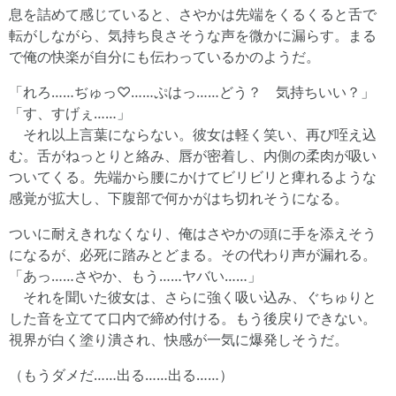
息を詰めて感じていると、さやかは先端をくるくると舌で
転がしながら、気持ち良さそうな声を微かに漏らす。まる
で俺の快楽が自分にも伝わっているかのようだ。
「れろ……ぢゅっ♡……ぷはっ……どう？ 気持ちいい？」
「す、すげぇ……」
それ以上言葉にならない。彼女は軽く笑い、再び咥え込
む。舌がねっとりと絡み、唇が密着し、内側の柔肉が吸い
ついてくる。先端から腰にかけてビリビリと痺れるような
感覚が拡大し、下腹部で何かがはち切れそうになる。
ついに耐えきれなくなり、俺はさやかの頭に手を添えそう
になるが、必死に踏みとどまる。その代わり声が漏れる。
「あっ……さやか、もう……ヤバい……」
それを聞いた彼女は、さらに強く吸い込み、ぐちゅりと
した音を立てて口内で締め付ける。もう後戻りできない。
視界が白く塗り潰され、快感が一気に爆発しそうだ。
（もうダメだ……出る……出る……）