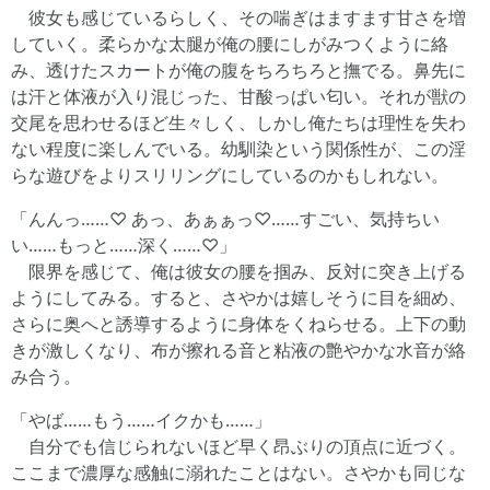
彼女も感じているらしく、その喘ぎはますます甘さを増
していく。柔らかな太腿が俺の腰にしがみつくように絡
み、透けたスカートが俺の腹をちろちろと撫でる。鼻先に
は汗と体液が入り混じった、甘酸っぱい匂い。それが獣の
交尾を思わせるほど生々しく、しかし俺たちは理性を失わ
ない程度に楽しんでいる。幼馴染という関係性が、この淫
らな遊びをよりスリリングにしているのかもしれない。
「んんっ……♡ あっ、あぁぁっ♡……すごい、気持ちい
い……もっと……深く……♡」
限界を感じて、俺は彼女の腰を掴み、反対に突き上げる
ようにしてみる。すると、さやかは嬉しそうに目を細め、
さらに奥へと誘導するように身体をくねらせる。上下の動
きが激しくなり、布が擦れる音と粘液の艶やかな水音が絡
み合う。
「やば……もう……イクかも……」
自分でも信じられないほど早く昂ぶりの頂点に近づく。
ここまで濃厚な感触に溺れたことはない。さやかも同じな