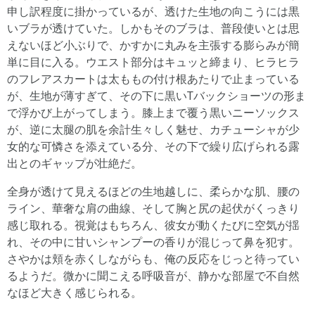
申し訳程度に掛かっているが、透けた生地の向こうには黒
いブラが透けていた。しかもそのブラは、普段使いとは思
えないほど小ぶりで、かすかに丸みを主張する膨らみが簡
単に目に入る。ウエスト部分はキュッと締まり、ヒラヒラ
のフレアスカートは太ももの付け根あたりで止まっている
が、生地が薄すぎて、その下に黒いTバックショーツの形ま
で浮かび上がってしまう。膝上まで覆う黒いニーソックス
が、逆に太腿の肌を余計生々しく魅せ、カチューシャが少
女的な可憐さを添えている分、その下で繰り広げられる露
出とのギャップが壮絶だ。
全身が透けて見えるほどの生地越しに、柔らかな肌、腰の
ライン、華奢な肩の曲線、そして胸と尻の起伏がくっきり
感じ取れる。視覚はもちろん、彼女が動くたびに空気が揺
れ、その中に甘いシャンプーの香りが混じって鼻を犯す。
さやかは頬を赤くしながらも、俺の反応をじっと待ってい
るようだ。微かに聞こえる呼吸音が、静かな部屋で不自然
なほど大きく感じられる。