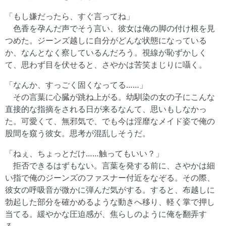
「もし嫌だったら、すぐ言ってね」
色香を孕んだ声でそう言い、彼女は俺の脚の付け根を見
つめた。ジーンズ越しに自分がどんな状態になっている
か、なんとなく察しているんだろう。視線が恥ずかしく
て、思わず目を伏せると、さやかは苦笑まじりに囁く。
「なんか、すっごく固くなってる……」
その言葉に心臓が跳ね上がる。幼馴染の女の子にこんな
直接的な指摘をされる日が来るなんて、思いもしなかっ
た。可愛くて、無邪気で、でも今は淫靡なメイド姿で俺の
股間を窺う彼女。思考が混乱しそうだ。
「ねぇ、ちょっとだけ……触ってもいい？」
拒否できるはずもない。言葉を発する前に、さやかは細
い指で俺のジーンズのファスナー付近をなぞる。その際、
彼女の呼吸音が微かに弾んだ気がする。すると、布越しに
勃起した部分を確かめるような動きへ移り、軽く掌で押し
当てる。緩やかな圧迫感が、焦らしのように俺を翻弄す