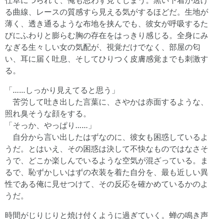
仕草につられて、俺も思わず見てしまう。黒い下着が透け
る曲線、レースの質感すら見える気がするほどだ。生地が
薄く、透き通るような布地を挟んでも、彼女が呼吸するた
びにふわりと膨らむ胸の存在をはっきり感じる。全身にみ
なぎる生々しい女の気配が、視覚だけでなく、部屋の匂
い、耳に届く吐息、そしてひりつく皮膚感覚までも刺激す
る。
「……しっかり見えてると思う」
苦労して吐き出した言葉に、さやかは赤面するような、
照れ臭そうな顔をする。
「そっか、やっぱり……」
自分から言い出したはずなのに、彼女も困惑しているよ
うだ。とはいえ、その困惑は決して不快なものではなさそ
うで、どこか楽しんでいるような空気が混ざっている。ま
るで、恥ずかしいはずの衣装を着た自分を、最も近しい異
性である俺に見せつけて、その反応を確かめているかのよ
うだ。
時間がじりじりと焼け付くように過ぎていく。蝉の鳴き声