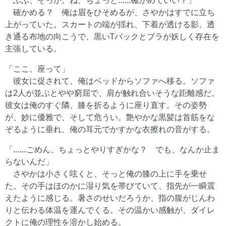
「ふふ、そっか。ね、ちょっと……確かめていい？」
確かめる？ 俺は眉をひそめるが、さやかはすでに立ち
上がっていた。スカートの端が揺れ、下着が透ける影。透
き通る布地の向こうで、黒いTバックとブラが妖しく存在を
主張している。
「ここ、座って」
彼女に促されて、俺はベッドからソファへ移る。ソファ
は2人が並ぶとやや窮屈で、肩が触れ合いそうな距離感だ。
彼女は俺のすぐ隣、膝を折るように座り直す。その姿勢
が、妙に優雅で、そして危うい。艶やかな黒髪は首筋をな
ぞるように垂れ、俺の耳元でかすかな衣擦れの音がする。
「……ごめん、ちょっとやりすぎかな？ でも、なんか止ま
らないんだ」
さやかは小さく呟くと、そっと俺の膝の上に手を乗せ
た。その手はほのかに湿り気を帯びていて、指先が一瞬震
えたように感じる。暑さのせいだろうか、指の腹がじんわ
りと伝わる体温を運んでくる。その温かい感触が、ダイレ
クトに俺の理性を溶かし始める。