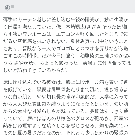
薄手のカーテン越しに差し込む午後の陽光が、妙に生暖か
く部屋を満たしていた。俺、木崎颯太(きざき そうた)が暮
らす狭いワンルームは、エアコンを軽く回したところで気
だるい空気感を拭いきれない。夏休み真っ只中ということ
もあり、普段なら一人でゴロゴロとスマホを弄りながら過
ごすこの時間帯。だが今日は違う。幼馴染の三浦さやか(み
うら さやか)が、ちょっと変わった「実験」に付き合ってほ
しいと訪ねてきているからだ。
床に座り込んでいる彼女は、膝上に段ボール箱を置いて首
を傾げている。黒髪は肩甲骨あたりまで流れ、透き通るよ
うな白い肌と、やや切れ長の瞳が印象的だ。大学に入って
から大人びた雰囲気を纏うようになったとはいえ、幼い頃
からの素朴な可愛らしさが残っている。鼻筋はすっきり通
っていて、唇にはほんのり桜色のグロスが艶めき、部屋の
熱をはね返すような瑞々しさを感じさせる。頬を染めてい
るのは夏の暑さだけなのか、それとも少しばかりの緊張の