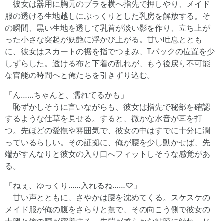
彼女は器用に胸元のブラを横へ指先で押しやり、メイド
服の透ける生地越しにぷっくりとした乳房を解放する。そ
の瞬間、黒い生地を透して乳首が淡い影を作り、立ち上が
った小さな突起が妖艶に浮かび上がる。甘い吐息ととも
に、彼女はスカートの裾を指でつまみ、Tバックの位置を少
しずらした。透ける布と下着の乱れが、もう後戻り不可能
な官能の時間へと俺たちを引きずり込む。
「ん……ちゃんと、濡れてるかも」
恥ずかしそうに言いながらも、彼女は指先で秘部を確認
するような仕草を見せる。すると、微かな水音が耳を打
つ。先ほどの愛撫や雰囲気で、彼女の中はすでに十分に潤
っているらしい。その証拠に、俺が腰を少し動かせば、先
端がすんなりと彼女の入り口へフィットしそうな感覚があ
る。
「ねぇ、ゆっくり……入れるね……♡」
甘い声とともに、さやかは腰を沈めてくる。スケスケの
メイド服が俺の腹をさらりと撫で、その向こう側で彼女の