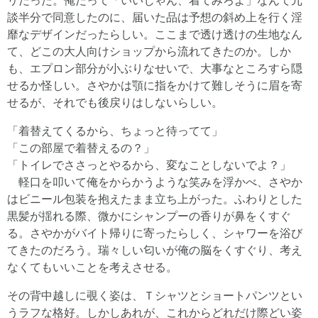
リだった。俺だって「いいじゃん、着てみろよ」なんて冗
談半分で同意したのに、届いた品は予想の斜め上を行く淫
靡なデザインだったらしい。ここまで透け透けの生地なん
て、どこの大人向けショップから流れてきたのか。しか
も、エプロン部分が小ぶりなせいで、大事なところすら隠
せるか怪しい。さやかは顎に指をかけて難しそうに眉を寄
せるが、それでも後戻りはしないらしい。
「着替えてくるから、ちょっと待ってて」
「この部屋で着替えるの？」
「トイレでささっとやるから、変なことしないでよ？」
軽口を叩いて俺をからかうような笑みを浮かべ、さやか
はビニール包装を抱えたまま立ち上がった。ふわりとした
黒髪が揺れる際、微かにシャンプーの香りが鼻をくすぐ
る。さやかがバイト帰りに寄ったらしく、シャワーを浴び
てきたのだろう。瑞々しい匂いが俺の脳をくすぐり、考え
なくてもいいことを考えさせる。
その背中越しに覗く姿は、Ｔシャツとショートパンツとい
うラフな格好。しかしあれが、これからどれだけ際どい姿