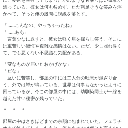
に、秘密を共有してしまったかのような甘酸っぱい気配が
漂っている。彼女は何も咎めず、ただ満足そうな笑みを浮
かべて、そっと俺の股間に視線を落とす。
「……こんなの、やっちゃったね」
「……ああ」
言葉少なに返すと、彼女は軽く肩を揺らし笑う。そこに
は重苦しい後悔や複雑な感情はない。ただ、少し照れ臭く
て、でも悪くない不思議な気配がある。
「変なものが届いたおかげかな」
「だな」
互いに苦笑し、部屋の中には二人分の吐息が混ざり合
う。外では蝉が鳴いている。世界は何事もなかったように
回っているが、今この部屋の中には、幼馴染同士が一線を
越えた甘い秘密が残っていた。
＊ ＊ ＊
部屋の中はさきほどまでの余韻に包まれていた。フェラチ