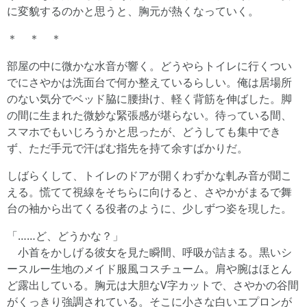
に変貌するのかと思うと、胸元が熱くなっていく。
＊ ＊ ＊
部屋の中に微かな水音が響く。どうやらトイレに行くつい
でにさやかは洗面台で何か整えているらしい。俺は居場所
のない気分でベッド脇に腰掛け、軽く背筋を伸ばした。脚
の間に生まれた微妙な緊張感が堪らない。待っている間、
スマホでもいじろうかと思ったが、どうしても集中でき
ず、ただ手元で汗ばむ指先を持て余すばかりだ。
しばらくして、トイレのドアが開くわずかな軋み音が聞こ
える。慌てて視線をそちらに向けると、さやかがまるで舞
台の袖から出てくる役者のように、少しずつ姿を現した。
「……ど、どうかな？」
小首をかしげる彼女を見た瞬間、呼吸が詰まる。黒いシ
ースルー生地のメイド服風コスチューム。肩や腕はほとん
ど露出している。胸元は大胆なV字カットで、さやかの谷間
がくっきり強調されている。そこに小さな白いエプロンが