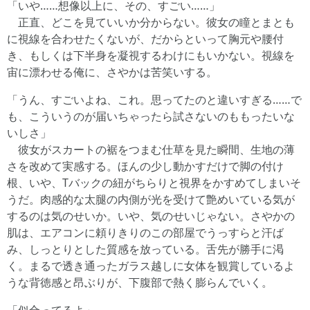
「いや……想像以上に、その、すごい……」
正直、どこを見ていいか分からない。彼女の瞳とまとも
に視線を合わせたくないが、だからといって胸元や腰付
き、もしくは下半身を凝視するわけにもいかない。視線を
宙に漂わせる俺に、さやかは苦笑いする。
「うん、すごいよね、これ。思ってたのと違いすぎる……で
も、こういうのが届いちゃったら試さないのももったいな
いしさ」
彼女がスカートの裾をつまむ仕草を見た瞬間、生地の薄
さを改めて実感する。ほんの少し動かすだけで脚の付け
根、いや、Tバックの紐がちらりと視界をかすめてしまいそ
うだ。肉感的な太腿の内側が光を受けて艶めいている気が
するのは気のせいか。いや、気のせいじゃない。さやかの
肌は、エアコンに頼りきりのこの部屋でうっすらと汗ば
み、しっとりとした質感を放っている。舌先が勝手に渇
く。まるで透き通ったガラス越しに女体を観賞しているよ
うな背徳感と昂ぶりが、下腹部で熱く膨らんでいく。