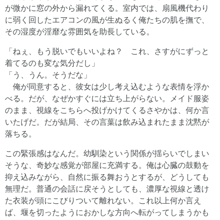
が微かに窓の外から漏れてくる。室内では、扇風機代わり
に弱く回したエアコンの風が生ぬるく俺たちの肌を撫で、
その湿度が淫靡な雰囲気を助長している。
「ねぇ、もう脱いでもいいよね？ これ、さすがにずっと
着てるのも変な気分だし」
「う、うん。そうだな」
俺が同意すると、彼女は少し考え込むような表情を浮か
べる。だが、なぜかすぐには立ち上がらない。メイド服姿
のまま、視線をこちらへ投げかけてくるさやかは、何か言
いたげだ。だが結局、その言葉は飲み込まれたまま沈黙が
落ちる。
この緊張感はなんだ。幼馴染という関係が揺らいでしまい
そうな、奇妙な感覚が部屋に充満する。俺は心臓の鼓動を
抑え込みながら、自然に振る舞おうとするが、どうしても
無理だ。普通の会話に戻そうとしても、濃厚な視線と透け
た衣装が頭にこびりついて離れない。これ以上何か言え
ば、堰を切ったようにおかしな方向へ転がってしまうかも