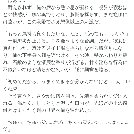
「はぁ……」
耐えきれず、俺の唇から熱い息が漏れる。視界が霞むほ
どの快感が、腰の奥でうねり、脳髄を揺らす。まだ絶頂に
は遠いが、この段階でさえ想像以上の刺激だ。
「もっと気持ち良くしたいな。ねぇ、舐めても……いい？」
一瞬思考が止まる。耳を疑うような台詞。だが、彼女は
真剣だった。透けるメイド服を揺らしながら膝立ちにな
り、俺の下半身へ顔を近づける。その時、髪がふわりと揺
れ、石鹸のような清廉な香りが混ざる。甘く淫らな行為に
不似合いなほど清らかな匂いが、逆に興奮を煽る。
「初めてだから、うまくできるか分かんないけど……ん、い
くね♡」
そう言うと、さやかは唇を開き、先端を柔らかく受け入
れる。温かく、しっとりと湿った口内が、先ほどの手の感
触とはまったく別の世界へ俺を連れ込む。
「ぢゅっ、ぢゅっ♡……れろ、ちゅっ♡んぶっ、ぷはっ……
♡」