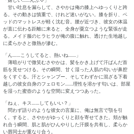
「嬉しい……んふ♡」
甘い吐息を漏らして、さやかは俺の膝上へゆっくりと跨
る。その動きは慎重で、けれど迷いがない。膝を折り、ベ
ッドのマットレスが軽く沈む音。腰が近づき、彼女の体温
が直に伝わる距離に来ると、全身が粟立つような緊張が走
る。メイド服のヒラヒラが俺の腹に触れ、透けた生地越し
に柔らかさと微熱が滲む。
「ん……こうしてると、熱いね……」
薄暗がりで微笑むさやかは、髪をかき上げて汗ばんだ首
筋を見せつける。その瞬間、甘く湿った人肌の匂いが鼻腔
をくすぐる。汗とシャンプー、そしてわずかに混ざる下着
越しの彼女自身のフェロモン……理性を溶かす匂いは、部屋
を湿った蜜壺のような空間に変えつつあった。
「ねぇ、キス……してもいい？」
問わず語りのような彼女の言葉に、俺は無言で顎を引
く。すると、さやかがゆっくりと顔を寄せてきた。頬が触
れ合う瞬間、肌と肌がひんやりした汗膜を共有し、柔らか
い唇同士が重なり合う。