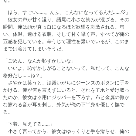
る。
「ほら、すごい……。んふ、こんなになってるんだ……♡」
彼女の声が甘く湿り、語尾に小さな笑みが混ざる。その
瞬間、俺は頭が真っ白になるほど欲望を刺激される。匂
い、体温、透ける衣装、そして甘く囁く声。すべてが俺の
五感を犯している。辛うじて理性を繋いでいるが、このま
までは溶けてしまいそうだ。
「ごめん、なんか恥ずかしいな」
「いいよ、恥ずかしがることないって。私だって、こんな
格好だし……ね？」
さやかは笑うと、躊躇いがちにジーンズのボタンに手を
かける。俺が何も言えずにいると、それを了承と受け取っ
たのか、彼女は器用にジッパーを下ろす。布と金属の微か
な擦れる音が耳を刺し、外気が俺の下半身を優しく撫で
る。
「下着、見えてる……」
小さく言ってから、彼女はゆっくりと手を滑らせ、俺の