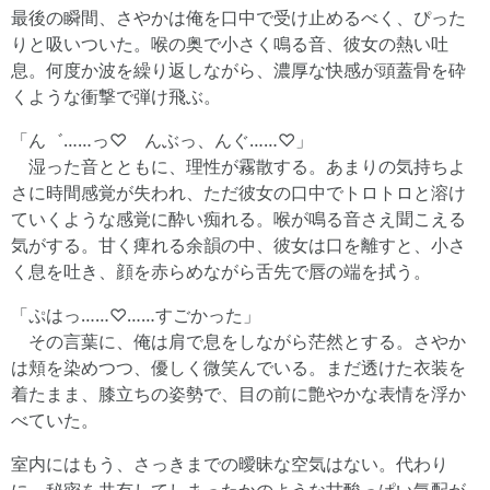
最後の瞬間、さやかは俺を口中で受け止めるべく、ぴった
りと吸いついた。喉の奥で小さく鳴る音、彼女の熱い吐
息。何度か波を繰り返しながら、濃厚な快感が頭蓋骨を砕
くような衝撃で弾け飛ぶ。
「ん゛……っ♡ んぶっ、んぐ……♡」
湿った音とともに、理性が霧散する。あまりの気持ちよ
さに時間感覚が失われ、ただ彼女の口中でトロトロと溶け
ていくような感覚に酔い痴れる。喉が鳴る音さえ聞こえる
気がする。甘く痺れる余韻の中、彼女は口を離すと、小さ
く息を吐き、顔を赤らめながら舌先で唇の端を拭う。
「ぷはっ……♡……すごかった」
その言葉に、俺は肩で息をしながら茫然とする。さやか
は頬を染めつつ、優しく微笑んでいる。まだ透けた衣装を
着たまま、膝立ちの姿勢で、目の前に艶やかな表情を浮か
べていた。
室内にはもう、さっきまでの曖昧な空気はない。代わり