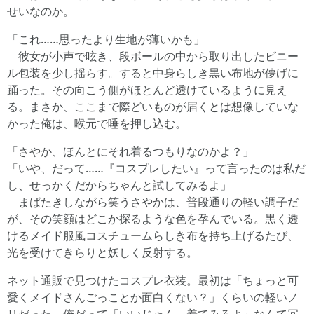
せいなのか。
「これ……思ったより生地が薄いかも」
彼女が小声で呟き、段ボールの中から取り出したビニー
ル包装を少し揺らす。すると中身らしき黒い布地が儚げに
踊った。その向こう側がほとんど透けているように見え
る。まさか、ここまで際どいものが届くとは想像していな
かった俺は、喉元で唾を押し込む。
「さやか、ほんとにそれ着るつもりなのかよ？」
「いや、だって……『コスプレしたい』って言ったのは私だ
し、せっかくだからちゃんと試してみるよ」
まばたきしながら笑うさやかは、普段通りの軽い調子だ
が、その笑顔はどこか探るような色を孕んでいる。黒く透
けるメイド服風コスチュームらしき布を持ち上げるたび、
光を受けてきらりと妖しく反射する。
ネット通販で見つけたコスプレ衣装。最初は「ちょっと可
愛くメイドさんごっことか面白くない？」くらいの軽いノ