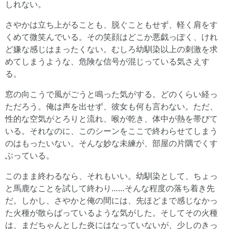
しれない。
さやかは立ち上がることも、脱ぐこともせず、軽く肩をす
くめて微笑んでいる。その笑顔はどこか悪戯っぽく、けれ
ど嫌な感じはまったくない。むしろ幼馴染以上の刺激を求
めてしまうような、危険な信号が混じっている気さえす
る。
窓の向こうで風がごうと鳴った気がする。どのくらい経っ
ただろう。俺は声を出せず、彼女も何も言わない。ただ、
性的な空気がとろりと流れ、喉が乾き、体中が熱を帯びて
いる。それなのに、このシーンをここで終わらせてしまう
のはもったいない。そんな妙な未練が、部屋の片隅でくす
ぶっている。
このまま終わるなら、それもいい。幼馴染として、ちょっ
と馬鹿なことを試して終わり……そんな程度の落ち着き先
だ。しかし、さやかと俺の間には、先ほどまで感じなかっ
た火種が散らばっているような気がした。そしてその火種
は、まだちゃんとした炎にはなっていないが、少しのきっ