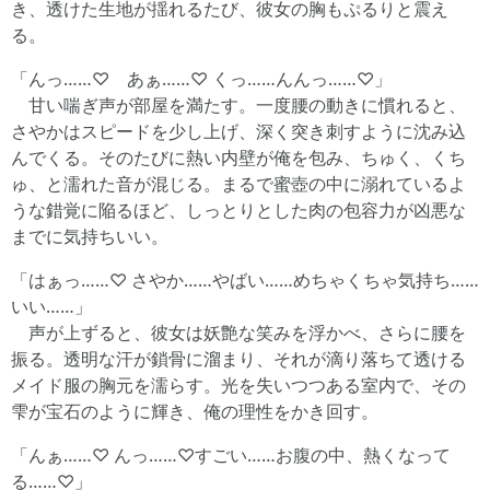
き、透けた生地が揺れるたび、彼女の胸もぷるりと震え
る。
「んっ……♡ あぁ……♡ くっ……んんっ……♡」
甘い喘ぎ声が部屋を満たす。一度腰の動きに慣れると、
さやかはスピードを少し上げ、深く突き刺すように沈み込
んでくる。そのたびに熱い内壁が俺を包み、ちゅく、くち
ゅ、と濡れた音が混じる。まるで蜜壺の中に溺れているよ
うな錯覚に陥るほど、しっとりとした肉の包容力が凶悪な
までに気持ちいい。
「はぁっ……♡ さやか……やばい……めちゃくちゃ気持ち……
いい……」
声が上ずると、彼女は妖艶な笑みを浮かべ、さらに腰を
振る。透明な汗が鎖骨に溜まり、それが滴り落ちて透ける
メイド服の胸元を濡らす。光を失いつつある室内で、その
雫が宝石のように輝き、俺の理性をかき回す。
「んぁ……♡ んっ……♡すごい……お腹の中、熱くなって
る……♡」