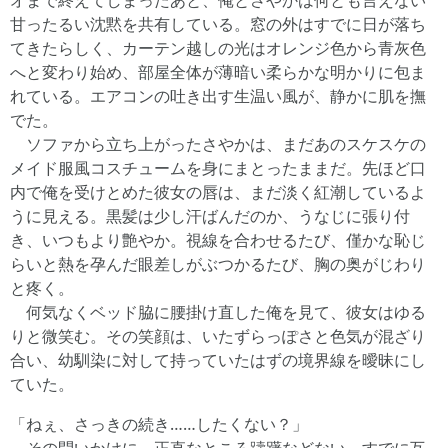
オまで終えてしまったあと、俺とさやかは何とも言えない
甘ったるい沈黙を共有している。窓の外はすでに日が落ち
てきたらしく、カーテン越しの光はオレンジ色から青灰色
へと変わり始め、部屋全体が薄暗い柔らかな明かりに包ま
れている。エアコンの吐き出す生温い風が、静かに肌を撫
でた。
ソファから立ち上がったさやかは、まだあのスケスケの
メイド服風コスチュームを身にまとったままだ。先ほど口
内で俺を受けとめた彼女の唇は、まだ淡く紅潮しているよ
うに見える。黒髪は少し汗ばんだのか、うなじに張り付
き、いつもより艶やか。視線を合わせるたび、僅かな恥じ
らいと熱を孕んだ眼差しがぶつかるたび、胸の奥がじわり
と疼く。
何気なくベッド脇に腰掛け直した俺を見て、彼女はゆる
りと微笑む。その笑顔は、いたずらっぽさと色気が混ざり
合い、幼馴染に対して持っていたはずの境界線を曖昧にし
ていた。
「ねぇ、さっきの続き……したくない？」