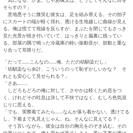
「気になる、かぁ。じゃあ颯太は、どうしてそんなに目を
そらすの？」
意地悪そうに微笑む彼女は、足を組み替える。その拍子
にスカートの端が軽く揺れ、透ける生地越しに曲線が見え
る。俺は慌てて視線を反らすが、まぶたを閉じてもさっき
見た光景が焼き付いていて、はっきりと脳裏に残ってい
る。部屋の隅で鳴った冷蔵庫の軽い振動音が、鼓動と重な
り合って耳障りだ。
「だって……こんなの……俺、ただの幼馴染だし」
「幼馴染なら余計、こういうのって恥ずかしいかな？ そ
れとも安心して見せられる？」
「さあ……」
しどろもどろの俺に対して、さやかは軽くため息をつ
く。けれどその吐息は決して不快ではなく、むしろ色気混
じりに思える。
「でも、実際着てみたら……なんか落ち着かない。透けてる
し、下着まで丸見えじゃん。ね、そんなに見えてる？」
そう言いながら、彼女は自分の胸元をのぞき込む。その