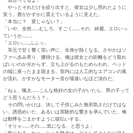
「似合ってるよ」
やっとそれだけを絞り出すと、彼女は少し照れたように
笑う。唇がかすかに震えているように見えた。
「本当に？ 変じゃない？」
「いや、全然……むしろ、すごく……その、綺麗。エロいっ
ていうか……」
「エロい……ふふっ」
耳元で甘く響く笑い声に、全身が熱くなる。さやかはソ
ファへ歩み寄り、腰掛ける。俺は彼女との距離をどう取れ
ばいいのか分からず、立ち上がるのもためらわれ、ベッド
の端に座ったまま固まる。室内には人工的なエアコンの風
が流れ、かすかなモーター音が場違いなほど淡白だ。
「ねぇ、颯太……こんな格好の女の子がいたら、男の子って
どう思うんだろう？」
その問いかけは、決して子供じみた無邪気さだけではな
い。誘惑めいた、あるいは実験的な響きを孕んでいた。俺
は動悸をごまかすように咳払いする。
「そりゃ……その……気になる、と思うよ」