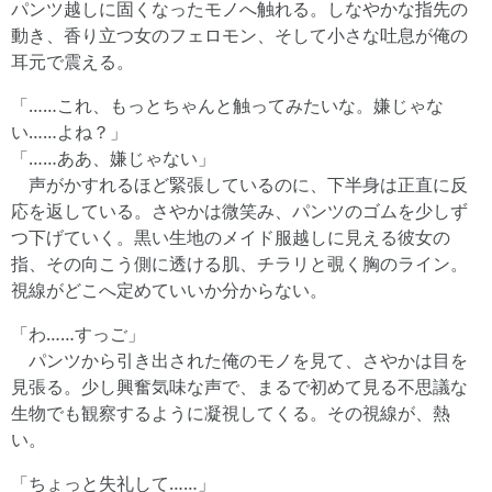
パンツ越しに固くなったモノへ触れる。しなやかな指先の
動き、香り立つ女のフェロモン、そして小さな吐息が俺の
耳元で震える。
「……これ、もっとちゃんと触ってみたいな。嫌じゃな
い……よね？」
「……ああ、嫌じゃない」
声がかすれるほど緊張しているのに、下半身は正直に反
応を返している。さやかは微笑み、パンツのゴムを少しず
つ下げていく。黒い生地のメイド服越しに見える彼女の
指、その向こう側に透ける肌、チラリと覗く胸のライン。
視線がどこへ定めていいか分からない。
「わ……すっご」
パンツから引き出された俺のモノを見て、さやかは目を
見張る。少し興奮気味な声で、まるで初めて見る不思議な
生物でも観察するように凝視してくる。その視線が、熱
い。
「ちょっと失礼して……」