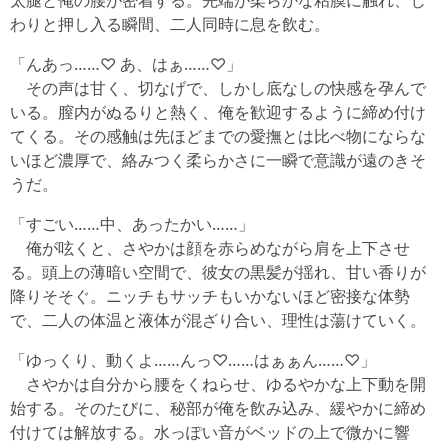
太腿と俺の腰が密着する。先端が柔らかな粘膜に触れ、じ
わりと押し入る瞬間、二人同時に息を飲む。
「んあっ……♡ あ、はぁ……♡」
その声は甘く、切なげで、しかし底なしの快感を孕んで
いる。膣内がぬるりと熱く、俺を歓迎するように締め付け
てくる。その感触は先ほどまでの愛撫とは比べ物にならな
いほど濃厚で、絡みつく柔らかさに一瞬で意識が遠のきそ
うだ。
「すごい……中、あったかい……」
俺が呟くと、さやかは顔を赤らめながら肩を上下させ
る。頭上の薄暗い空間で、彼女の黒髪が揺れ、甘い香りが
降りそそぐ。ニッチもサッチもいかないほど密接な体勢
で、二人の体温と液体が混ざり合い、理性は蕩けていく。
「ゆっくり、動くよ……んっ♡……はぁぁん……♡」
さやかは自分から腰をくねらせ、ゆるやかな上下動を開
始する。そのたびに、秘部が俺を飲み込み、緩やかに締め
付けては解放する。水っぽい音がベッドの上で微かに響