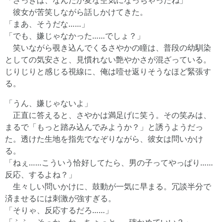
「さっきは、なんだか変な空気になっちゃったね」
彼女が苦笑しながら話しかけてきた。
「まあ、そうだな……」
「でも、嫌じゃなかった……でしょ？」
笑いながら覗き込んでくるさやかの瞳は、普段の幼馴染
としての気安さと、見慣れない艶やかさが混ざっている。
じりじりと感じる視線に、俺は噎せ返りそうなほど緊張す
る。
「うん、嫌じゃないよ」
正直に答えると、さやかは満足げに笑う。その笑みは、
まるで「もっと踏み込んでみようか？」と誘うようだっ
た。透けた生地を指先でなぞりながら、彼女は問いかけ
る。
「ねぇ……こういう恰好してたら、男の子ってやっぱり……
反応、するよね？」
生々しい問いかけに、鼓動が一気に早まる。冗談半分で
済ませるには刺激が強すぎる。
「そりゃ、反応するだろ……」