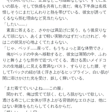
その問いかけに、正直なところ躊躇などない。すでに互
いの肌を、そして快感を共有した後だ。俺も下半身は名残
惜しそうにまだじんわりと熱を帯びている。彼女が誘って
くるなら拒む理由など見当たらない。
「したい……」
素直に答えると、さやかは満足げに笑う。もう後戻りな
んて頭にない。あくまで軽い実験のはずだったけれど、今
はこの状況が心地よくてたまらない。
「じゃ、ベッド……座って。もうちょっと楽な体勢でさ」
俺がベッドの中央へ移動すると、彼女は薄闇の中、ふわ
りと舞うような所作で近づいてくる。透ける黒いメイドコ
スの生地越しに見える豊満なバスト、すらりとした腰、そ
してTバックの紐が淡く浮き上がるヒップライン。白い肌が
闇に溶けかけた光を受け、妖しく輝いている。
「まだ着てていいよね……この服」
聞かれて、俺は慌てて頷く。むしろ脱がないで欲しい。
透ける布ごしに女体が浮き上がる背徳的なエロさは、他に
はない刺激をもたらしてくれるからだ。